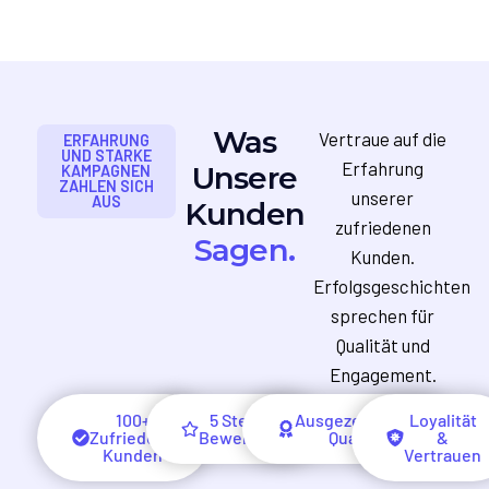
Was
Vertraue auf die
ERFAHRUNG
UND STARKE
Erfahrung
Unsere
KAMPAGNEN
ZAHLEN SICH
unserer
AUS
Kunden
zufriedenen
Sagen.
Kunden.
Erfolgsgeschichten
sprechen für
Qualität und
Engagement.
100+
5 Sterne
Ausgezeichnete
Loyalität
Zufriedene
Bewertung
Qualität
&
Kunden
Vertrauen