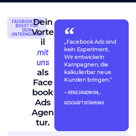
Dein
FACEBOOK ADS
BOOST FÜR
Vorte
DEIN
UNTERNEHMEN
il
„Facebook Ads sind
kein Experiment.
mit
Wir entwickeln
uns
Kampagnen, die
als
kalkulierbar neue
Kunden bringen.“
Face
book
— RENE GRADWOHL,
Ads
GESCHÄFTSFÜHRUNG
Agen
tur.