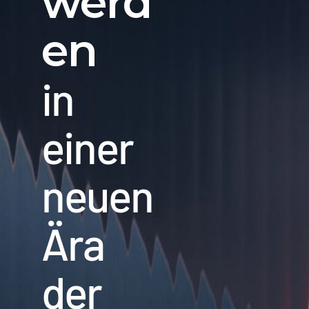
werd
en
in
einer
neuen
Ära
der