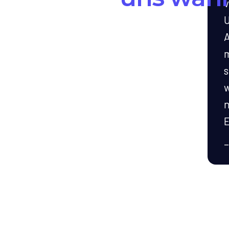
v
U
A
m
s
w
n
E
—