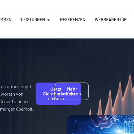
OMMEN
LEISTUNGEN
REFERENZEN
WERBEAGENTUR
imization sorgst
Jetzt
Mehr
Sichtbarkeit
erfahren
ntworten von
sichern
Co. auftauchen.
 morgen überholt.