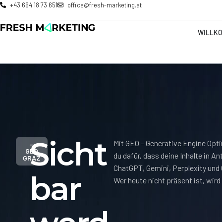
+43 664 18 73 651
office@fresh-marketing.at
WILLK
Sicht
Mit GEO – Generative Engine Opt
—
GEO
du dafür, dass deine Inhalte in A
GRAZ
ChatGPT, Gemini, Perplexity und 
bar
Wer heute nicht präsent ist, wird