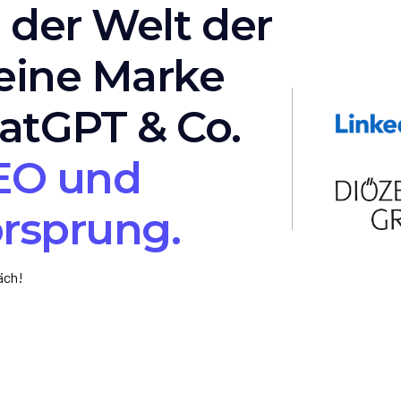
 der Welt der
eine Marke
atGPT & Co.
GEO und
orsprung.
äch!